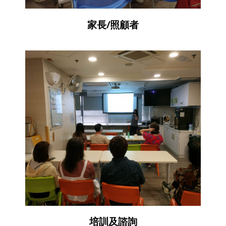
家長/照顧者
培訓及諮詢