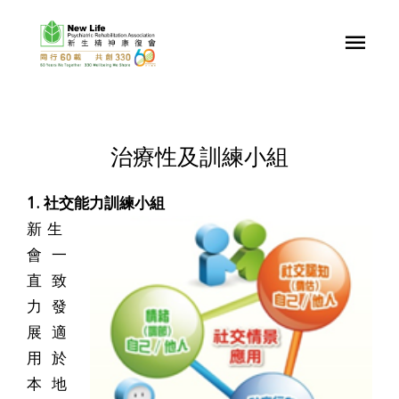
治療性及訓練小組
1. 社交能力訓練小組
新生
會一
直致
力發
展適
用於
本地