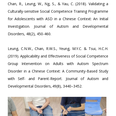
Chan, R., Leung, W., Ng, S., & Yau, C. (2018). Validating a
Culturally-sensitive Social Competence Training Programme
for Adolescents with ASD in a Chinese Context: An Initial
Investigation. Journal of Autism and Developmental
Disorders, 48(2), 450-460.
Leung, C.N.W., Chan, R.W.S., Yeung, M.Y.C. & Tsui, H.C.H.
(2019). Applicability and Effectiveness of Social Competence
Group Intervention on Adults with Autism Spectrum
Disorder in a Chinese Context: A Community-Based Study
with Self- and Parent-Report. Journal of Autism and
Developmental Disorders, 49(8), 3440–3452.