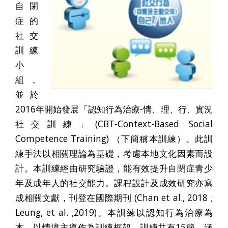
自閉
症的
社交
訓練
小
組，
並於
2016年開始發展「認知行為治療-情、理、行、實況
社交訓練」(CBT-Context-Based Social
Competence Training) （下簡稱本訓練）。此訓
練手法以相關理論為基礎，考慮本地文化因素而設
計。本訓練經由研究驗證，能有效提升自閉症青少
年及成年人的社交能力。課程設計及成效研究亦寫
成相關文獻，刊登在國際期刊 (Chan et al., 2018 ;
Leung, et al. ,2019)。本訓練以認知行為治療為
本，以情境主導作為訓練框架，訓練共有15節，涵